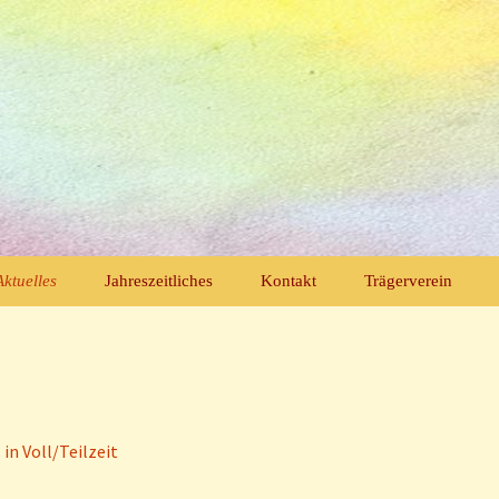
dergarten
Aktuelles
Jahreszeitliches
Kontakt
Trägerverein
Schulfruchtprogramm
Ferienkalender
Termine
in Voll/Teilzeit
Stellenangebote