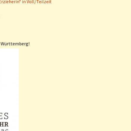
rzieherin* in Voll/Teilzeit
100 Jahre
Waldorfkindergärten –
n
Veranstaltungskalender
en Württemberg!