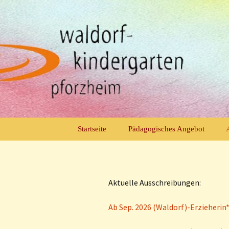
Zum
Inhalt
springen
Waldorfkin
Startseite
Pädagogisches Angebot
GT-Modul Gruppe
(GTM)
Aktuelle Ausschreibungen:
Vormittagsgruppen (VÖ)
Gartengruppe (VÖ)
Ab Sep. 2026 (Waldorf)-Erzieherin* 
Krippe