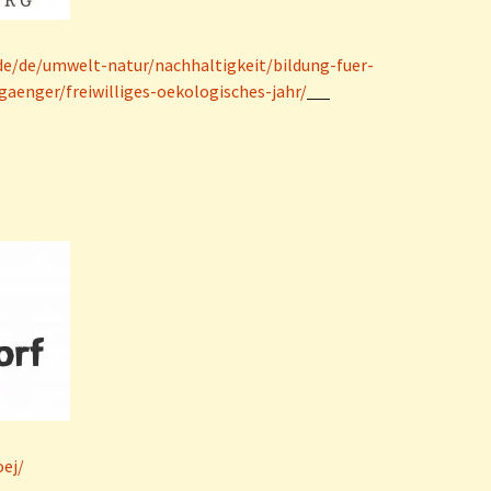
e/de/umwelt-natur/nachhaltigkeit/bildung-fuer-
aenger/freiwilliges-oekologisches-jahr/
oej/